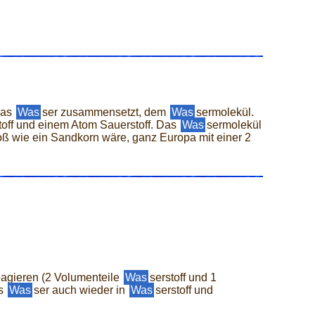
das
Was
ser zusammensetzt, dem
Was
sermolekül.
toff und einem Atom Sauerstoff. Das
Was
sermolekül
oß wie ein Sandkorn wäre, ganz Europa mit einer 2
eagieren (2 Volumenteile
Was
serstoff und 1
as
Was
ser auch wieder in
Was
serstoff und