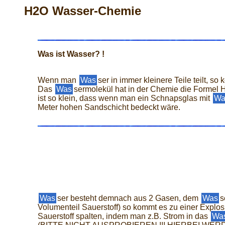
H2O Wasser-Chemie
Was ist Wasser? !
Wenn man
Was
ser in immer kleinere Teile teilt, 
Das
Was
sermolekül hat in der Chemie die Formel
ist so klein, dass wenn man ein Schnapsglas mit
Wa
Meter hohen Sandschicht bedeckt wäre.
Was
ser besteht demnach aus 2 Gasen, dem
Was
s
Volumenteil Sauerstoff) so kommt es zu einer Explo
Sauerstoff spalten, indem man z.B. Strom in das
Wa