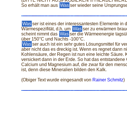
(BITTE NICHT AUSPROBIEREN !!! HIERBEI WE
So erhält man aus
Was
ser wieder seine Ursprungs
Was
ser ist eines der interessantesten Elemente in 
Wärmespezifität, d.h. um
Was
ser zu erwärmen brauc
scheint nimmt das
Was
ser die Wärmeenergie tagsüb
über 150°C und Nachts -100°C.
Was
ser auch ist ein sehr gutes Lösungsmittel für
aber nicht das es dreckig ist. Wenn es regnet dann 
Kohlensäure, der Regen ist nun eine leichte Säure. 
versickert dann in der Erde. So hat das entstandene
Calcium und Magnesium auf, die zwar für den mensc
ist, denn diese Mineralien bilden den Kalk.
(Obiger Text wurde eingesandt von
Rainer Schmitz
)