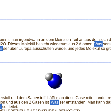
so kommt man irgendwann an dem kleinsten Teil an aus dem sich 
 H2O. Dieses Molekül besteht wiederum aus 2 Atomen
Was
sers
s
ser über Europa ausschütten würde, und jedes Molekül so gr
erstoff und dem Sauerstoff. Läßt man diese Gase miteinander r
sion und aus den 2 Gasen ist
Was
ser entstanden. Man kann d
s
ser leitet.