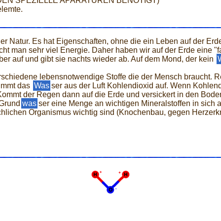
RDEN SPEZIELLE APARATUREN BENÖTIGT)
elemte.
der Natur. Es hat Eigenschaften, ohne die ein Leben auf der Erd
ht man sehr viel Energie. Daher haben wir auf der Erde eine "
er auf und gibt sie nachts wieder ab. Auf dem Mond, der kein
 verschiedene lebensnotwendige Stoffe die der Mensch braucht. 
nimmt das
Was
ser aus der Luft Kohlendioxid auf. Wenn Kohlend
Kommt der Regen dann auf die Erde und versickert in den Boden,
 Grund
was
ser eine Menge an wichtigen Mineralstoffen in sic
hlichen Organismus wichtig sind (Knochenbau, gegen Herzerkr