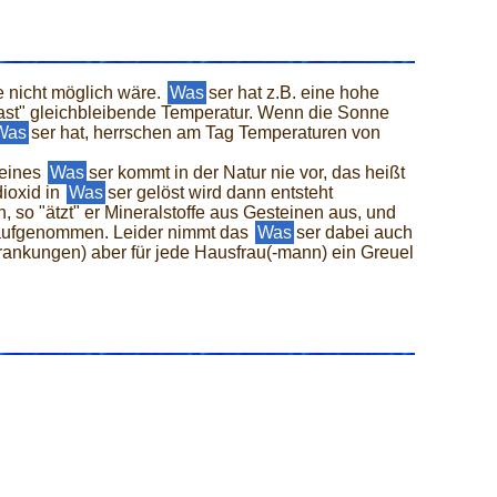
e nicht möglich wäre.
Was
ser hat z.B. eine hohe
fast" gleichbleibende Temperatur. Wenn die Sonne
Was
ser hat, herrschen am Tag Temperaturen von
Reines
Was
ser kommt in der Natur nie vor, das heißt
ioxid in
Was
ser gelöst wird dann entsteht
 so "ätzt" er Mineralstoffe aus Gesteinen aus, und
h aufgenommen. Leider nimmt das
Was
ser dabei auch
ankungen) aber für jede Hausfrau(-mann) ein Greuel