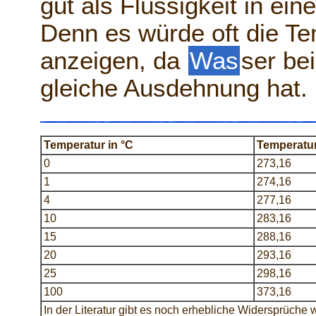
gut als Flüssigkeit in e
Denn es würde oft die Te
anzeigen, da
Was
ser be
gleiche Ausdehnung hat.
Temperatur in °C
Temperatur
0
273,16
1
274,16
4
277,16
10
283,16
15
288,16
20
293,16
25
298,16
100
373,16
In der Literatur gibt es noch erhebliche Widersprüch