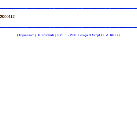
=2000112
[
Impressum
|
Datenschutz
|
© 2002 - 2018 Design & Script Fa. A. Klaas
]