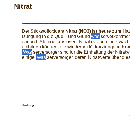
Nitrat
Der Stickstoffoxidant
Nitrat (NO3) ist heute zum H
Düngung in die Quell- und Grund
was
servorkommen 
dadurch Atemnot auslösen. Nitrat ist auch für erwach
umbilden können, die wiederum für karzinogene Kran
Was
serversorger sind für die Einhaltung der Nitr
einige
Was
serversorger, deren Nitratwerte über die
Werbung