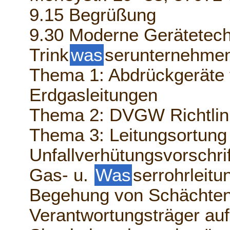
9.15 Begrüßung
9.30 Moderne Gerätetech
Trink
was
serunternehme
Thema 1: Abdrückgeräte f
Erdgasleitungen
Thema 2: DVGW Richtlin
Thema 3: Leitungsortung
Unfallverhütungsvorschri
Gas- u.
Was
serrohrleitu
Begehung von Schächte
Verantwortungsträger auf