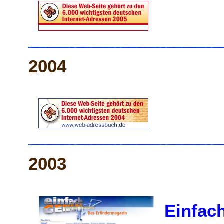
2004
2003
Einfac