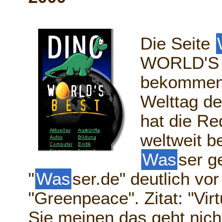
Die Seite
WORLD'S B
bekommen.
Welttag d
hat die Re
weltweit 
Was
ser g
"
Was
ser.de" deutlich vo
"Greenpeace". Zitat: "Vir
Sie meinen das geht nich