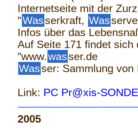
Internetseite mit der Zur
"
Was
serkraft,
Was
serve
Infos über das Lebensna
Auf Seite 171 findet sich
"www.
was
ser.de
Was
ser: Sammlung von 
Link:
PC Pr@xis-SOND
2005