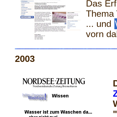
Das Er
Thema 
... und
vorn da
2003