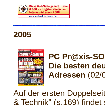
2005
PC Pr@xis-S
Die besten deu
Adressen
(02/
Auf der ersten Doppelse
& Technik" (s.169) findet