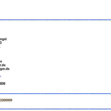
ngel
3
.
de
r.de
ger.de
e
 808
=1000009