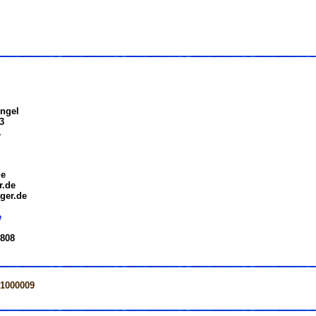
ngel
3
.
de
r.de
ger.de
e
 808
=1000009