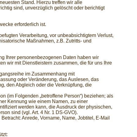
euesten Stand. Hierzu treffen wir alle
tig sind, unverzüglich gelöscht oder berichtigt
cke erforderlich ist.
efugten Verarbeitung, vor unbeabsichtigtem Verlust,
nisatorische Maßnahmen, z.B. Zutritts- und
tung Ihrer personenbezogenen Daten haben wir
en wir mit Dienstleistern zusammen, die für uns Ihre
 Vorgangsreihe im Zusammenhang mit
passung oder Veränderung, das Auslesen, das
ng, den Abgleich oder die Verknüpfung, die
rson (im Folgenden „betroffene Person“) beziehen; als
 einer Kennung wie einem Namen, zu einer
fiziert werden kann, die Ausdruck der physischen,
rson sind (vgl. Art. 4 Nr. 1 DS-GVO).
tracht: Anrede, Vorname, Name, Jobtitel, E-Mail
tzt: