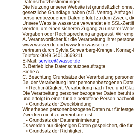
Datenschutzbestimmungen.
Die Nutzung unserer Website ist grundsätzlich oh
gesetzliche Grundlage haben (z.B. Vertrag, Anfrage Ihr
personenbezogenen Daten erfolgt zu dem Zweck, die
Unsere Website wasser.de verwendet ein SSL-Zertifi
werden, um einen sicheren Zugang zu unserer Websit
Vorgaben oder Rechtsprechung angepasst. Wir empfe
A. Verantwortlicher für die Verarbeitung Ihrer pers
www.wasser.de und www.trinkwasser.de
vertreten durch Sylvia Schwarberg-Krengel, Konrag-
Telefon: 0049 5401 3669211
E-Mail:
service@wasser.de
B. Betriebliche Datenschutzbeauftragte
Siehe A.
C. Beachtung Grundsätze der Verarbeitung person
Bei der Verarbeitung Ihrer personenbezogenen Daten
• Rechtmäßigkeit, Verarbeitung nach Treu und Gla
Die Verarbeitung personenbezogener Daten beruht auf
und erfolgt in einer für die betroffene Person nachvo
• Grundsatz der Zweckbindung
Wir erheben personenbezogene Daten nur für festgel
Zwecken nicht zu vereinbaren ist.
• Grundsatz der Datenminimierung
Es werden nur diejenigen Daten gespeichert, die für
• Grundsatz der Richtigkeit