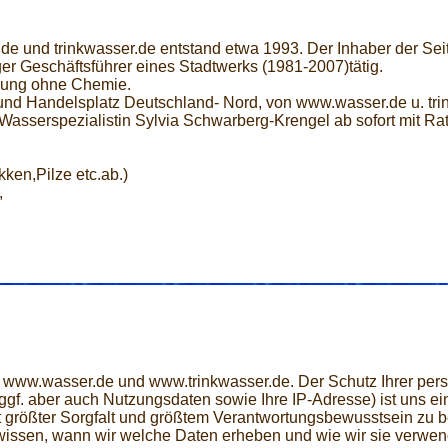
.de und trinkwasser.de entstand etwa 1993. Der Inhaber der Sei
r Geschäftsführer eines Stadtwerks (1981-2007)tätig.
imung ohne Chemie.
d Handelsplatz Deutschland- Nord, von www.wasser.de u. tri
Wasserspezialistin Sylvia Schwarberg-Krengel ab sofort mit Rat
ken,Pilze etc.ab.)
,
ite www.wasser.de und www.trinkwasser.de. Der Schutz Ihrer p
f. aber auch Nutzungsdaten sowie Ihre IP-Adresse) ist uns ein 
mit größter Sorgfalt und größtem Verantwortungsbewusstsein zu b
wissen, wann wir welche Daten erheben und wie wir sie verwend