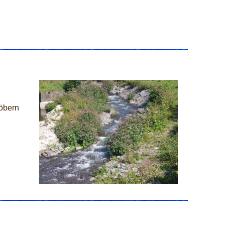
öbern