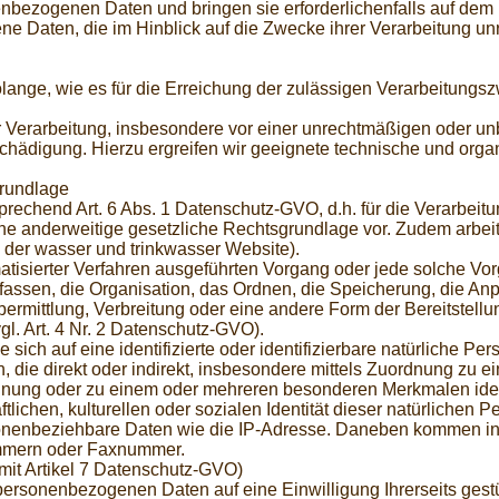
nenbezogenen Daten und bringen sie erforderlichenfalls auf dem n
en, die im Hinblick auf die Zwecke ihrer Verarbeitung unrich
nge, wie es für die Erreichung der zulässigen Verarbeitungszwe
Verarbeitung, insbesondere vor einer unrechtmäßigen oder unb
chädigung. Hierzu ergreifen wir geeignete technische und orga
rundlage
rechend Art. 6 Abs. 1 Datenschutz-GVO, d.h. für die Verarbei
eine anderweitige gesetzliche Rechtsgrundlage vor. Zudem arbeit
der wasser und trinkwasser Website).
tomatisierter Verfahren ausgeführten Vorgang oder jede solche
ssen, die Organisation, das Ordnen, die Speicherung, die An
rmittlung, Verbreitung oder eine andere Form der Bereitstellu
l. Art. 4 Nr. 2 Datenschutz-GVO).
sich auf eine identifizierte oder identifizierbare natürliche Pe
en, die direkt oder indirekt, insbesondere mittels Zuordnung zu
nung oder zu einem oder mehreren besonderen Merkmalen identi
lichen, kulturellen oder sozialen Identität dieser natürlichen Pe
nbeziehbare Daten wie die IP-Adresse. Daneben kommen in Be
nummern oder Faxnummer.
g mit Artikel 7 Datenschutz-GVO)
personenbezogenen Daten auf eine Einwilligung Ihrerseits gestü