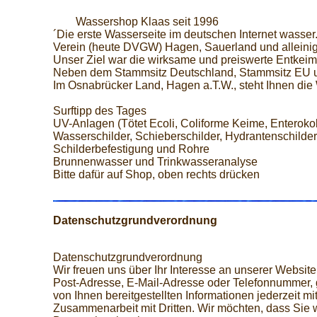
Wassershop Klaas seit 1996
´Die erste Wasserseite im deutschen Internet wasser
Verein (heute DVGW) Hagen, Sauerland und alleinige
Unser Ziel war die wirksame und preiswerte Entke
Neben dem Stammsitz Deutschland, Stammsitz EU un
Im Osnabrücker Land, Hagen a.T.W., steht Ihnen die 
Surftipp des Tages
UV-Anlagen (Tötet Ecoli, Coliforme Keime, Enterokok
Wasserschilder, Schieberschilder, Hydrantenschilder
Schilderbefestigung und Rohre
Brunnenwasser und Trinkwasseranalyse
Bitte dafür auf Shop, oben rechts drücken
Datenschutzgrundverordnung
Datenschutzgrundverordnung
Wir freuen uns über Ihr Interesse an unserer Webs
Post-Adresse, E-Mail-Adresse oder Telefonnummer, gg
von Ihnen bereitgestellten Informationen jederzeit 
Zusammenarbeit mit Dritten. Wir möchten, dass Sie 