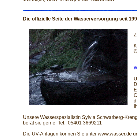
Die offizielle Seite der Wasserversorgung seit 19
Z
K
©
W
U
D
E
C
d
I
Unsere Wasserspezialistin Sylvia Schwarberg-Kreng
berät sie gerne. Tel.: 05401 3669211
Die UV-Anlagen können Sie unter www.wasser.de u