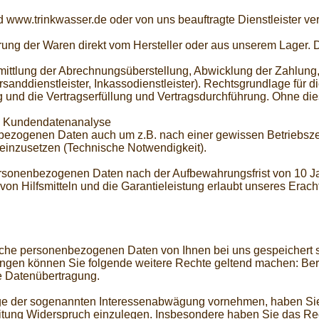
 www.trinkwasser.de oder von uns beauftragte Dienstleister v
ferung der Waren direkt vom Hersteller oder aus unserem Lage
rmittlung der Abrechnungsüberstellung, Abwicklung der Zahlung
anddienstleister, Inkassodienstleister). Rechtsgrundlage für di
 und die Vertragserfüllung und Vertragsdurchführung. Ohne die
s Kundendatenanalyse
enbezogenen Daten auch um z.B. nach einer gewissen Betriebs
einzusetzen (Technische Notwendigkeit).
rsonenbezogenen Daten nach der Aufbewahrungsfrist von 10 J
on Hilfsmitteln und die Garantieleistung erlaubt unseres Erach
lche personenbezogenen Daten von Ihnen bei uns gespeichert s
en können Sie folgende weitere Rechte geltend machen: Beri
e Datenübertragung.
ge der sogenannten Interessenabwägung vornehmen, haben Sie j
itung Widerspruch einzulegen. Insbesondere haben Sie das Rec