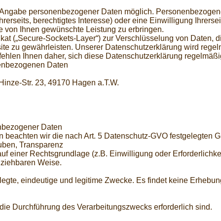
ne Angabe personenbezogener Daten möglich. Personenbezogene
erseits, berechtigtes Interesse) oder eine Einwilligung Ihrerseit
 von Ihnen gewünschte Leistung zu erbringen.
kat („Secure-Sockets-Layer“) zur Verschlüsselung von Daten, d
e zu gewährleisten. Unserer Datenschutzerklärung wird regelm
hlen Ihnen daher, sich diese Datenschutzerklärung regelmäßi
onenbezogenen Daten
Hinze-Str. 23, 49170 Hagen a.T.W.
enbezogener Daten
 beachten wir die nach Art. 5 Datenschutz-GVO festgelegten G
uben, Transparenz
 einer Rechtsgrundlage (z.B. Einwilligung oder Erforderlichkei
llziehbaren Weise.
egte, eindeutige und legitime Zwecke. Es findet keine Erhebun
 die Durchführung des Verarbeitungszwecks erforderlich sind.