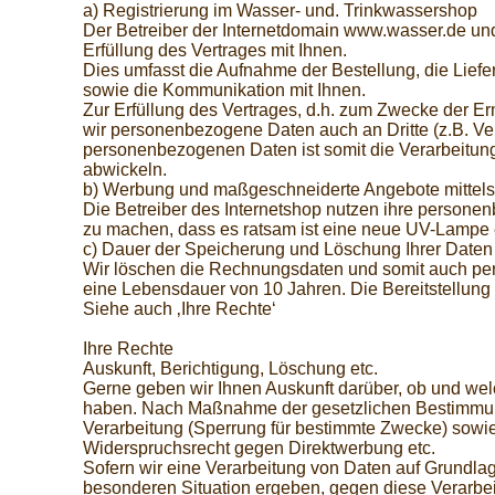
a) Registrierung im Wasser- und. Trinkwassershop
Der Betreiber der Internetdomain www.wasser.de und
Erfüllung des Vertrages mit Ihnen.
Dies umfasst die Aufnahme der Bestellung, die Lie
sowie die Kommunikation mit Ihnen.
Zur Erfüllung des Vertrages, d.h. zum Zwecke der E
wir personenbezogene Daten auch an Dritte (z.B. Vers
personenbezogenen Daten ist somit die Verarbeitung
abwickeln.
b) Werbung und maßgeschneiderte Angebote mittel
Die Betreiber des Internetshop nutzen ihre person
zu machen, dass es ratsam ist eine neue UV-Lampe 
c) Dauer der Speicherung und Löschung Ihrer Daten
Wir löschen die Rechnungsdaten und somit auch pe
eine Lebensdauer von 10 Jahren. Die Bereitstellung v
Siehe auch ‚Ihre Rechte‘
Ihre Rechte
Auskunft, Berichtigung, Löschung etc.
Gerne geben wir Ihnen Auskunft darüber, ob und we
haben. Nach Maßnahme der gesetzlichen Bestimmung
Verarbeitung (Sperrung für bestimmte Zwecke) sowi
Widerspruchsrecht gegen Direktwerbung etc.
Sofern wir eine Verarbeitung von Daten auf Grundla
besonderen Situation ergeben, gegen diese Verarbe