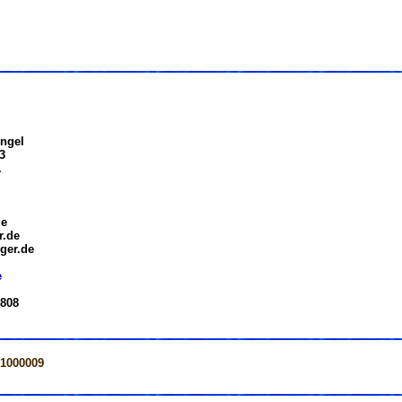
ngel
3
.
de
r.de
ger.de
e
 808
=1000009