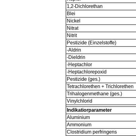
1,2-Dichlorethan
Blei
Nickel
Nitrat
Nitrit
Pestizide (Einzelstoffe)
-Aldrin
-Dieldrin
-Heptachlor
-Heptachlorepoxid
Pestizide (ges.)
Tetrachlorethen + Trichlorethen
Trihalogenmethane (ges.)
Vinylchlorid
Indikatiorparameter
Aluminium
Ammonium
Clostridium perfringens