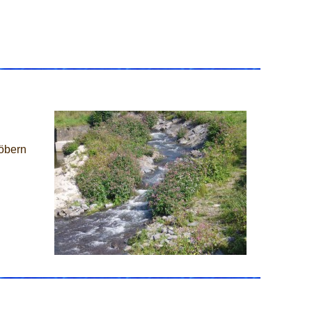
öbern