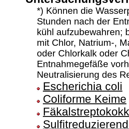
*) Können die Wasserp
Stunden nach der Ent
kühl aufzubewahren; 
mit Chlor, Natrium-, 
oder Chlorkalk oder Ch
Entnahmegefäße vorher
Neutralisierung des R
Escherichia coli
Coliforme Keime
Fäkalstreptokok
Sulfitreduzieren