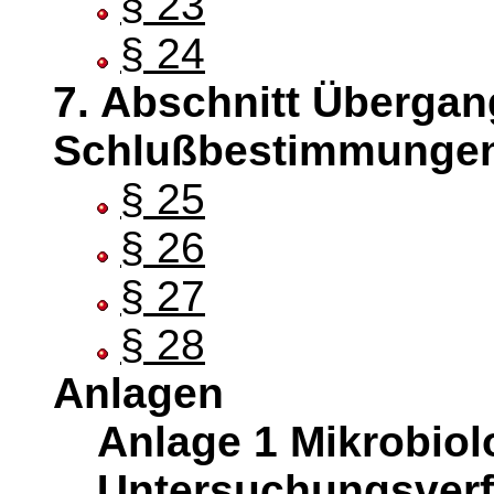
§ 23
§ 24
7. Abschnitt Überga
Schlußbestimmunge
§ 25
§ 26
§ 27
§ 28
Anlagen
Anlage 1 Mikrobiol
Untersuchungsverf