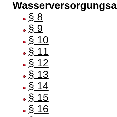
Wasserversorgungsa
§ 8
§ 9
§ 10
§ 11
§ 12
§ 13
§ 14
§ 15
§ 16